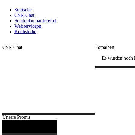
Startseite
CSR-Chat
Sendeplan barrierefrei
Webservicepn
Kochstudio
CSR-Chat
Fotoalben
Es wurden noch k
Hier geht es in unseren Chat
Unsere Promis